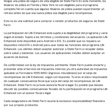
tengas una póliza de seguro de vida elegible de State Farm.En este momento, los
titulares de póliza en Florida y New York no son elegibles para el programa
completo.Ten en cuenta que algunos titulares de póliza pueden experimentar un
retraso antes de que una nueva póliza sea elegible para recompensas.
Esto no es una solicitud para comprar o vender productos de seguros de State
Farm.
La participación de Life Enhanced está sujeta a la elegibilidad del programa y varía
según el estado. Sujeto a los términos y condiciones del acuerdo. La aplicación Life
Enhanced está disponible para Android e iOS. Es posible que se requiera un
dispositivo móvil iOS o Android para usar todas las funciones del programa Life
Enhanced. Los clientes deben aceptar autorizar a State Farm a recopilar datos
sobre salud y bienestar. Los usuarios de aplicaciones móviles deben aceptar un
acuerdo de licencia.
De conformidad con la ley de impuestos pertinente, State Farm puede enviarte y
presentar ante el Servicio de Impuestos Internos y/u otra autoridad de impuestos
aplicable un Formulario 1099-MISC (ingresos misceláneos) por el canje de
recompensas de Life Enhanced, según corresponda. Tú eres el único responsable
de cualquier consecuencia fiscal que surja del canje de recompensas de Life
Enhanced. State Farm no provee asesoría fiscal ni legal. Es posible que desees
discutir las posibles consecuencias fiscales de tu participación en el programa Life
Enhanced con un asesor fiscal o legal.
Cada aseguradora de State Farm asume la exclusiva responsabilidad financiera
por sus propios productos.