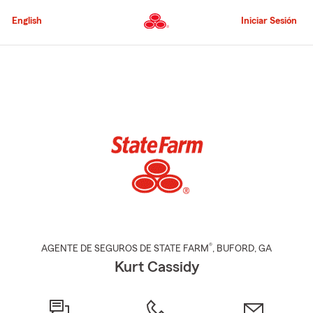
Pasar
al
English
Iniciar Sesión
contenido
principal
Comienzo
del
contenido
principal
®
AGENTE DE SEGUROS DE STATE FARM
,
BUFORD
, GA
Kurt Cassidy