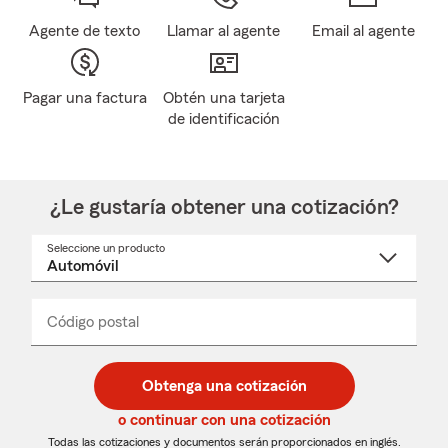
Agente de texto
Llamar al agente
Email al agente
Pagar una factura
Obtén una tarjeta
de identificación
¿Le gustaría obtener una cotización?
Seleccione un producto
Seleccione
un
nombre
de
producto
del
Código postal
Ingresa
Ingresa
_____
menú
un
un
desplegable
código
código
postal
postal
Obtenga una cotización
de
de
5
5
o continuar con una cotización
dígitos
dígitos
Todas las cotizaciones y documentos serán proporcionados en inglés.